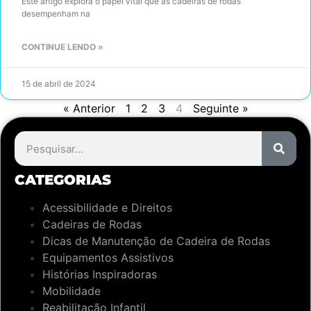
Este artigo explora o papel vital que as cadeiras de rodas
desempenham na
CONTINUE LENDO »
15 de abril de 2024
« Anterior
1
2
3
4
Seguinte »
CATEGORIAS
Acessibilidade e Direitos
Cadeiras de Rodas
Dicas de Manutenção de Cadeira de Rodas
Equipamentos Assistivos
Histórias Inspiradoras
Mobilidade
Reabilitação Infantil