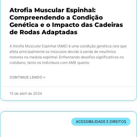
Atrofia Muscular Espinhal:
Compreendendo a Condição
Genética e o Impacto das Cadeiras
de Rodas Adaptadas
A Atrofia Muscular Espinhal (AME) é uma condição genética rara que
afeta principalmente os músculos devido à perda de neurônios
motores na medula espinhal. Enfrentando desafios significativos no
cotidiano, tanto os indivíduos com AME quanto
CONTINUE LENDO »
15 de abril de 2024
ACESSIBILIDADE E DIREITOS